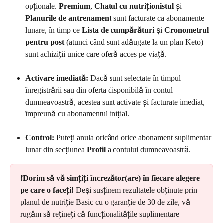
opționale. 
Premium
, 
Chatul cu nutriționistul
 și 
Planurile de antrenament
 sunt facturate ca abonamente 
lunare, în timp ce 
Lista de cumpărături
 și 
Cronometrul 
pentru post
 (atunci când sunt adăugate la un plan Keto) 
sunt achiziții unice care oferă acces pe viață.
Activare imediată:
 Dacă sunt selectate în timpul 
înregistrării sau din oferta disponibilă în contul 
dumneavoastră, acestea sunt activate și facturate imediat, 
împreună cu abonamentul inițial.
Control:
 Puteți anula oricând orice abonament suplimentar 
lunar din secțiunea 
Profil
 a contului dumneavoastră.
❗️
Dorim să vă simțiți încrezător(are) în fiecare alegere 
pe care o faceți!
 Deși susținem rezultatele obținute prin 
planul de nutriție Basic cu o garanție de 30 de zile, vă 
rugăm să rețineți că funcționalitățile suplimentare 