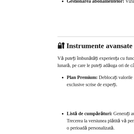
Gestionarea abonamentelor:
 Vizu
🔐 Instrumente avansate ș
Vă puteți îmbunătăți experiența cu funcți
lunară, pe care le puteți adăuga ori de c
Plan Premium:
 Deblocați valorile 
exclusive scrise de experți.
Listă de cumpărături:
 Generați a
Trecerea la versiunea plătită vă pe
o perioadă personalizată.