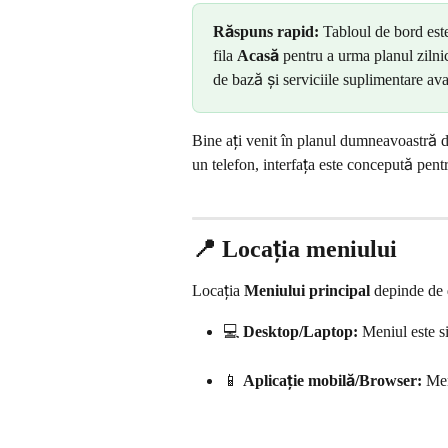
Răspuns rapid:
 Tabloul de bord este
fila 
Acasă
 pentru a urma planul zilnic
de bază și serviciile suplimentare ava
Bine ați venit în planul dumneavoastră di
un telefon, interfața este concepută pentr
📍 Locația meniului
Locația 
Meniului principal
 depinde de d
💻 
Desktop/Laptop:
 Meniul este si
📱 
Aplicație mobilă/Browser:
 Men