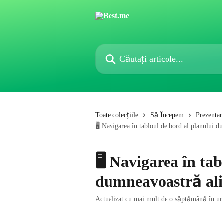
Direct la conținutul principal
Căutați articole...
Toate colecțiile
Să Începem
Prezenta
🖥️ Navigarea în tabloul de bord al planului 
🖥️ Navigarea în ta
dumneavoastră al
Actualizat cu mai mult de o săptămână în 