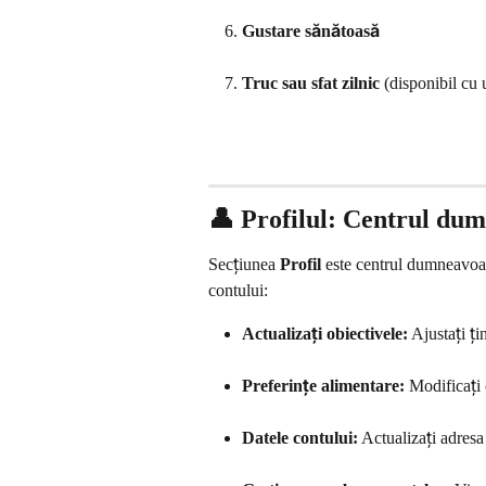
Gustare sănătoasă
Truc sau sfat zilnic
 (disponibil c
👤 Profilul: Centrul du
Secțiunea 
Profil
 este centrul dumneavoast
contului:
Actualizați obiectivele:
 Ajustați ț
Preferințe alimentare:
 Modificați 
Datele contului:
 Actualizați adresa