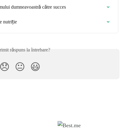
mului dumneavoastră către succes
 nutriție
rimit răspuns la întrebare?
😞
😐
😃