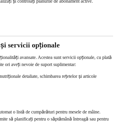
alizați și controlați planurile de abonament active.
i servicii opționale
onalități avansate. Acestea sunt servicii opționale, cu plată 
âte ori aveți nevoie de suport suplimentar:
nutriționale detaliate, schimbarea rețetelor și articole 
utomat o listă de cumpărături pentru mesele de mâine. 
rmite să planificați pentru o săptămână întreagă sau pentru 