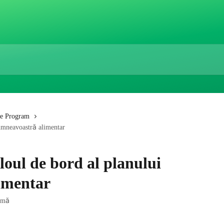
re Program
dumneavoastră alimentar
bloul de bord al planului
imentar
urmă