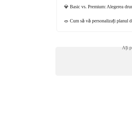
💎 Basic vs. Premium: Alegerea dru
🥗 Cum să vă personalizați planul de
Ați p