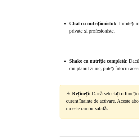
Chat cu nutriționistul:
 Trimiteți m
private și profesioniste.
Shake cu nutriție completă:
 Dacă
din planul zilnic, puteți înlocui ace
⚠️ 
Rețineți:
 Dacă selectați o funcțion
curent înainte de activare. Aceste abo
nu este rambursabilă.