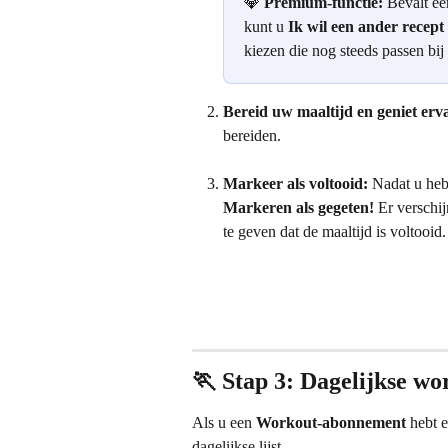
💎 
Premium-functie:
 Bevalt ee
kunt u 
Ik wil een ander recept
kiezen die nog steeds passen bij
Bereid uw maaltijd en geniet erv
bereiden.
Markeer als voltooid:
 Nadat u heb
Markeren als gegeten!
 Er verschi
te geven dat de maaltijd is voltooid.
🏃 Stap 3: Dagelijkse wo
Als u een 
Workout-abonnement
 hebt 
dagelijkse lijst.