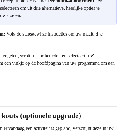
n recept u niet? Als u het 
Premium-abonnement
 hebt, 
 selecteren om uit drie alternatieve, heerlijke opties te 
 uw doelen.
an:
 Volg de stapsgewijze instructies om uw maaltijd te 
t gegeten, scrolt u naar beneden en selecteert u 
✔ 
jnt een vinkje op de hoofdpagina van uw programma om aan 
rkouts (optionele upgrade)
en er vandaag een activiteit is gepland, verschijnt deze in uw 