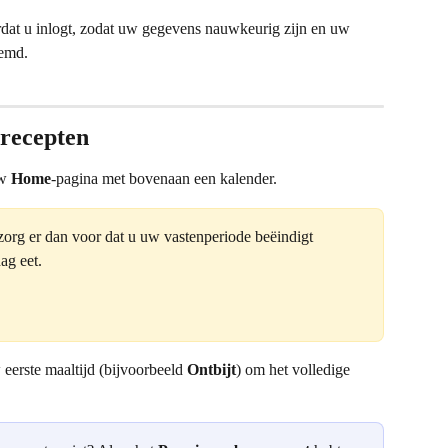
dat u inlogt, zodat uw gegevens nauwkeurig zijn en uw 
temd.
 recepten
w 
Home
-pagina met bovenaan een kalender.
 zorg er dan voor dat u uw vastenperiode beëindigt 
ag eet.
eerste maaltijd (bijvoorbeeld 
Ontbijt
) om het volledige 