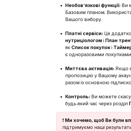
Необов’язкові функції:
 Ви 
Базовим планом. Використа
Вашого вибору.
Платні сервіси:
 Це додатков
нутриціологом
 і 
План трен
як 
Список покупок
 і 
Таймер
є одноразовими покупками 
Миттєва активація:
 Якщо ф
пропозицію у Вашому акаунт
разом із основною підписк
Контроль:
 Ви можете скасу
будь-який час через розділ 
❗️ 
Ми хочемо, щоб Ви були вп
підтримуємо наші результати