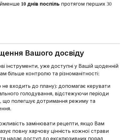
айменше 
10 днів поспіль
 протягом перших 30 
ащення Вашого досвіду
ві інструменти, уже доступні у Вашій щоденній 
ам більше контролю та різноманітності:
о не входить до плану): допомагає керувати 
льного голодування, відстежуючи періоди 
і, що полегшує дотримання режиму та 
ення.
ожливість замінювати рецепти, якщо Вам 
казує повну харчову цінність кожної страви 
) та надає доступ до ексклюзивних порад 