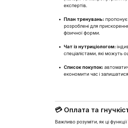
експертів.
План тренувань:
 пропонує
розроблені для прискоренн
фізичної форми.
Чат із нутриціологом:
 інди
спеціалістами, які можуть о
Список покупок:
 автомати
економити час і залишатис
💳 Оплата та гнучкіс
Важливо розуміти, як ці функці