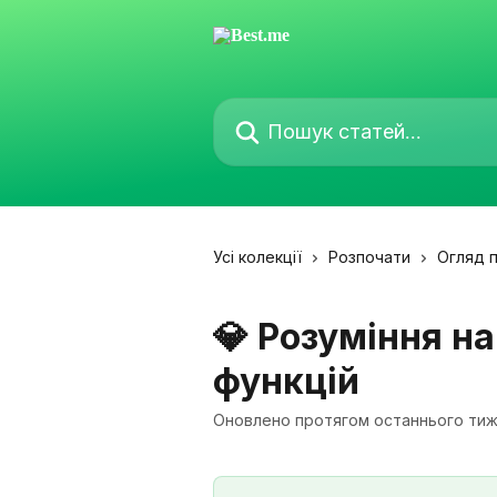
Перейти до основного контенту
Пошук статей...
Усі колекції
Розпочати
Огляд 
💎 Розуміння н
функцій
Оновлено протягом останнього ти