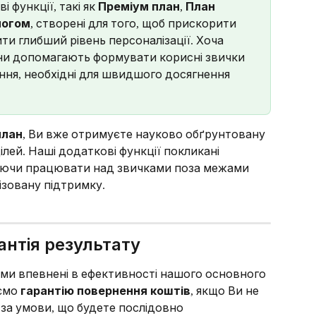
і функції, такі як 
Преміум план
, 
План 
логом
, створені для того, щоб прискорити 
ти глибший рівень персоналізації. Хоча 
они допомагають формувати корисні звички 
ння, необхідні для швидшого досягнення 
план
, Ви вже отримуєте науково обґрунтовану 
ілей. Наші додаткові функції покликані 
аючи працювати над звичками поза межами 
ізовану підтримку.
рантія результату
 ми впевнені в ефективності нашого основного 
ємо 
гарантію повернення коштів
, якщо Ви не 
 за умови, що будете послідовно 