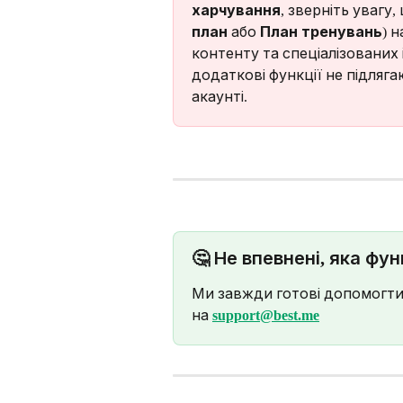
харчування
, зверніть увагу
план
 або 
План тренувань
) 
контенту та спеціалізованих і
додаткові функції не підляга
акаунті.
🤔 Не впевнені, яка фу
Ми завжди готові допомогти! 
на 
support@best.me