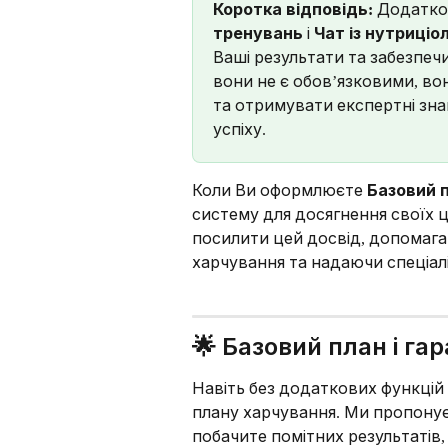
Коротка відповідь:
 Додатков
тренувань
 і 
Чат із нутриціо
Ваші результати та забезпечи
вони не є обов’язковими, в
та отримувати експертні зна
успіху.
Коли Ви оформлюєте 
Базовий 
систему для досягнення своїх ц
посилити цей досвід, допомаг
харчування та надаючи спеціал
🌟 Базовий план і га
Навіть без додаткових функцій
плану харчування. Ми пропону
побачите помітних результатів,