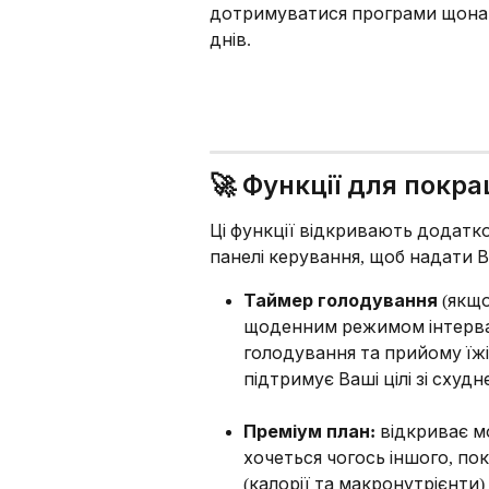
дотримуватися програми щон
днів.
🚀 Функції для покр
Ці функції відкривають додатко
панелі керування, щоб надати В
Таймер голодування
 (якщ
щоденним режимом інтерва
голодування та прийому їж
підтримує Ваші цілі зі схудн
Преміум план:
 відкриває м
хочеться чогось іншого, по
(калорії та макронутрієнти