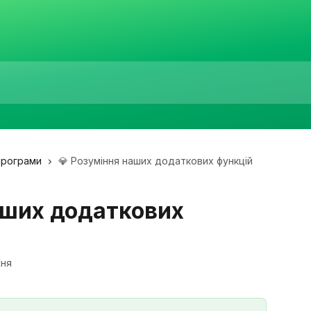
програми
💎 Розуміння наших додаткових функцій
аших додаткових
жня