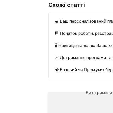
Схожі статті
🥗 Ваш персоналізований пл
🏁 Початок роботи: реєстрац
🖥️ Навігація панеллю Вашог
📈 Дотримання програми та 
💎 Базовий чи Преміум: обері
Ви отримали 