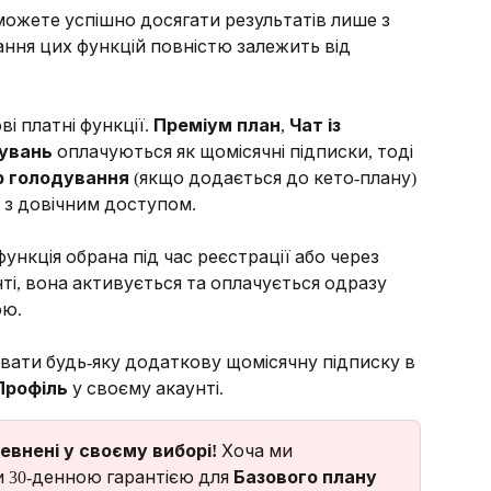
можете успішно досягати результатів лише з 
ння цих функцій повністю залежить від 
і платні функції. 
Преміум план
, 
Чат із 
увань
 оплачуються як щомісячні підписки, тоді 
 голодування
 (якщо додається до кето-плану) 
з довічним доступом.
ункція обрана під час реєстрації або через 
і, вона активується та оплачується одразу 
ою.
вати будь-яку додаткову щомісячну підписку в 
Профіль
 у своєму акаунті.
евнені у своєму виборі!
 Хоча ми 
 30-денною гарантією для 
Базового плану 