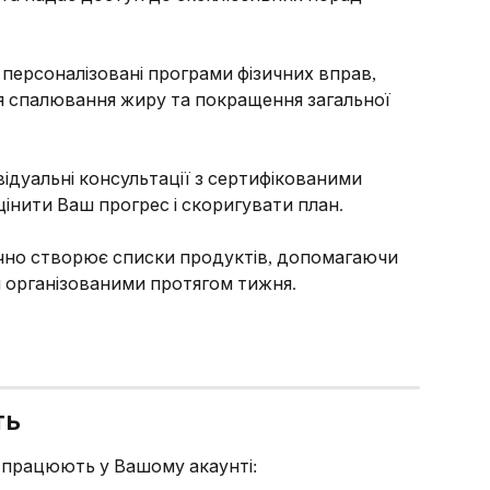
 персоналізовані програми фізичних вправ, 
я спалювання жиру та покращення загальної 
відуальні консультації з сертифікованими 
цінити Ваш прогрес і скоригувати план.
чно створює списки продуктів, допомагаючи 
я організованими протягом тижня.
ть
ї працюють у Вашому акаунті: