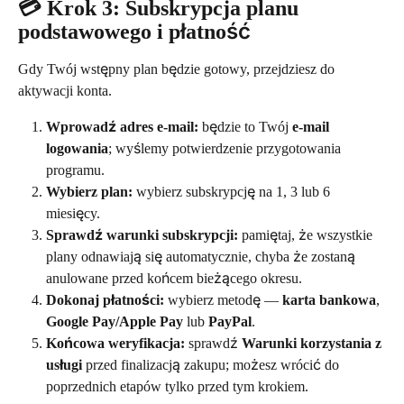
💳 Krok 3: Subskrypcja planu 
podstawowego i płatność
Gdy Twój wstępny plan będzie gotowy, przejdziesz do 
aktywacji konta.
Wprowadź adres e-mail:
 będzie to Twój 
e-mail 
logowania
; wyślemy potwierdzenie przygotowania 
programu.
Wybierz plan:
 wybierz subskrypcję na 1, 3 lub 6 
miesięcy.
Sprawdź warunki subskrypcji:
 pamiętaj, że wszystkie 
plany odnawiają się automatycznie, chyba że zostaną 
anulowane przed końcem bieżącego okresu.
Dokonaj płatności:
 wybierz metodę — 
karta bankowa
, 
Google Pay/Apple Pay
 lub 
PayPal
.
Końcowa weryfikacja:
 sprawdź 
Warunki korzystania z 
usługi
 przed finalizacją zakupu; możesz wrócić do 
poprzednich etapów tylko przed tym krokiem.