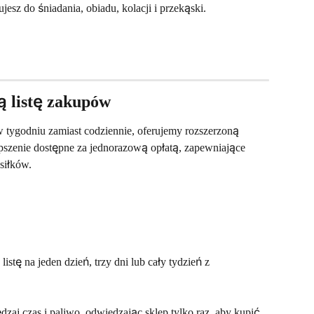
esz do śniadania, obiadu, kolacji i przekąski.
ą listę zakupów
w tygodniu zamiast codziennie, oferujemy rozszerzoną 
ulepszenie dostępne za jednorazową opłatą, zapewniające 
siłków.
 listę na jeden dzień, trzy dni lub cały tydzień z 
dzaj czas i paliwo, odwiedzając sklep tylko raz, aby kupić 