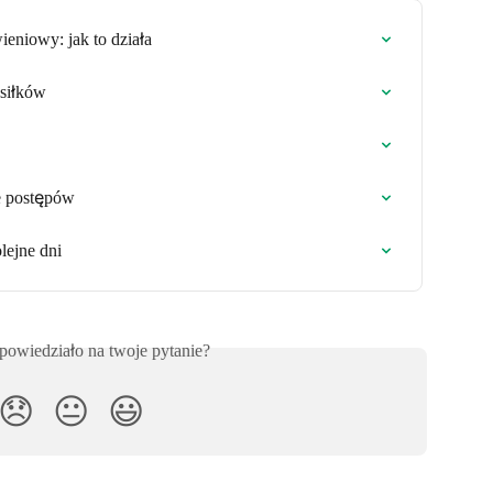
eniowy: jak to działa
osiłków
ie postępów
lejne dni
powiedziało na twoje pytanie?
😞
😐
😃