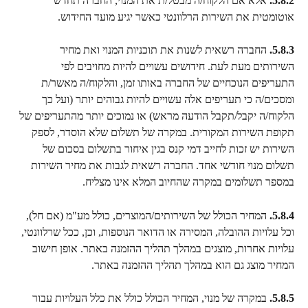
5.8.2.
 אלא אם הלקוח/ה מבטל/ת את המנוי, החברה תחדש 
אוטומטית את השירות הרלוונטי כאשר יגיע מועד החידוש.
5.8.3.
 החברה רשאית לשנות את תוכניות המנוי ואת מחיר 
השירותים מעת לעת. חידושים עשויים להיות מחויבים לפי 
התעריפים הנוכחיים של החברה באותו זמן, והלקוח/ה מאשר/ת 
ומסכים/ה כי תעריפים אלה עשויים להיות גבוהים יותר (ועל כך 
הלקוח/ה יקבל/תקבל הודעה מראש) או נמוכים יותר מהתעריפים של 
תקופת השירות המקורית. במקרה של תשלום שלא הוסדר, לספק 
השירות יש זכות לחייב דמי קנס בגין איחור בתשלום בסכום של 
תשלום מנוי חודשי אחד. החברה רשאית לגבות את מחיר השירות 
במספר תשלומים במקרה שהחיוב המלא אינו מצליח.
5.8.4.
 המחיר הכולל של השירותים/המוצרים, כולל מע"מ (אם חל), 
וכל עלויות ההובלה, המסירה או הדואר הנוספות, וכן, ככל שרלוונטי, 
עלויות אחרות, מוצגים במהלך תהליך ההזמנה באתר. אופן חישוב 
המחיר מוצג גם הוא במהלך תהליך ההזמנה באתר.
5.8.5.
 במקרה של מנוי, המחיר הכולל כולל את כלל העלויות עבור 