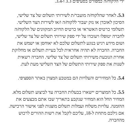
ידי הלקוח/ה כמפורט בסעיפים 3.3 ו-3.4.
5.3.
 לאחר שהלקוח/ה מועבר/ת לשירותי תשלום של צד שלישי, 
הסיכון לאובדן או נזק יעבור ללקוח/ה ו/או לשירות הצד השלישי. 
תשלומי כרטיס האשראי או כרטיס החיוב המקוונים של הלקוח/ה 
לחברה יטופלו ויעובדו על ידי ספק שירותי תשלום של צד שלישי, 
ושום מידע רגיש בנוגע לתשלום שלכם לא יאוחסן או ישמש את 
החברה. החברה לא תהיה אחראית לכל בעיית תשלום או מחלוקת 
אחרת הנובעת משירותי תשלום של צד שלישי. החברה רשאית 
לשנות את ספק שירותי התשלום של הצד השלישי מעת לעת.
5.4.
 כל המחירים והעלויות הם במטבע המצוין באתר הספציפי.
5.5.
 כל המוצרים יישארו בבעלות החברה עד לביצוע תשלום מלא. 
המחיר החל הוא המחיר שנקבע בתאריך שבו אתם מבצעים את 
ההזמנה. עלויות משלוח ועמלות תשלום מוצגות לפני אישור הרכישה. 
אם גילכם מתחת ל-18, עליכם לקבל את רשות ההורים לרכוש 
מהחברה.