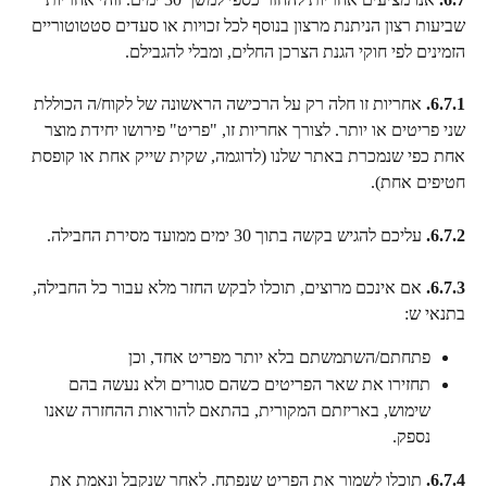
שביעות רצון הניתנת מרצון בנוסף לכל זכויות או סעדים סטטוטוריים 
הזמינים לפי חוקי הגנת הצרכן החלים, ומבלי להגבילם.
6.7.1.
 אחריות זו חלה רק על הרכישה הראשונה של לקוח/ה הכוללת 
שני פריטים או יותר. לצורך אחריות זו, "פריט" פירושו יחידת מוצר 
אחת כפי שנמכרת באתר שלנו (לדוגמה, שקית שייק אחת או קופסת 
חטיפים אחת).
6.7.2.
 עליכם להגיש בקשה בתוך 30 ימים ממועד מסירת החבילה.
6.7.3.
 אם אינכם מרוצים, תוכלו לבקש החזר מלא עבור כל החבילה, 
בתנאי ש:
פתחתם/השתמשתם בלא יותר מפריט אחד, וכן
תחזירו את שאר הפריטים כשהם סגורים ולא נעשה בהם 
שימוש, באריזתם המקורית, בהתאם להוראות ההחזרה שאנו 
נספק.
6.7.4.
 תוכלו לשמור את הפריט שנפתח. לאחר שנקבל ונאמת את 