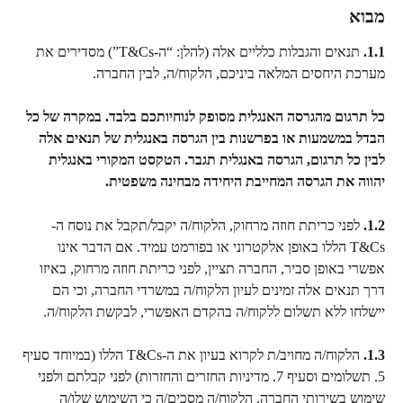
מבוא
1.1.
 תנאים והגבלות כלליים אלה (להלן: “ה-T&Cs”) מסדירים את 
מערכת היחסים המלאה ביניכם, הלקוח/ה, לבין החברה.
כל תרגום מהגרסה האנגלית מסופק לנוחיותכם בלבד. במקרה של כל 
הבדל במשמעות או בפרשנות בין הגרסה באנגלית של תנאים אלה 
לבין כל תרגום, הגרסה באנגלית תגבר. הטקסט המקורי באנגלית 
יהווה את הגרסה המחייבת היחידה מבחינה משפטית.
1.2.
 לפני כריתת חוזה מרחוק, הלקוח/ה יקבל/תקבל את נוסח ה-
T&Cs הללו באופן אלקטרוני או בפורמט עמיד. אם הדבר אינו 
אפשרי באופן סביר, החברה תציין, לפני כריתת חוזה מרחוק, באיזו 
דרך תנאים אלה זמינים לעיון הלקוח/ה במשרדי החברה, וכי הם 
יישלחו ללא תשלום ללקוח/ה בהקדם האפשרי, לבקשת הלקוח/ה.
1.3.
 הלקוח/ה מחויב/ת לקרוא בעיון את ה-T&Cs הללו (במיוחד סעיף 
5. תשלומים וסעיף 7. מדיניות החזרים והחזרות) לפני קבלתם ולפני 
שימוש בשירותי החברה. הלקוח/ה מסכים/ה כי השימוש שלו/ה 