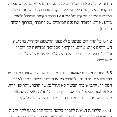
החוזה, לרבות כאשר המוצרים פגומים, לקויים או אינם כפי שתוארו. 
במקרים כאלה, על הלקוח/ה ליצור קשר עם תמיכת הלקוחות שלנו 
במרכז התמיכה המקוון של Best.me בתוך תקופת הביטול ולספק 
מידע מפורט המוכיח את פגם המוצרים של החברה (בצירוף הוכחה 
חזותית).
6.4.2.
 כל ההחזרים מבוצעים לאמצעי התשלום המקורי. ברכישת 
השירותים או המוצרים, הלקוח/ה מסכים/ה למדיניות החזרים זו 
ומוותר/ת על כל זכות להעמידה לשאלות, לשיפוט או להליכים 
משפטיים.
6.5. החזרת מוצרים שנמסרו.
 עבור מוצרים אטומים שאינם מתאימים 
להחזרה מטעמי הגנה על הבריאות או היגיינה ואשר נפתחו לאחר 
המסירה, ייתכן שזכות הביטול לא תחול כאשר הדבר מותר לפי הדין. 
כאשר זכות הביטול חלה לפי הדין החל, הלקוח/ה רשאי/ת להחזיר 
מוצרים שנמסרו בתוך תקופת הביטול בהתאם לנוהל שלהלן:
6.5.1.
 הלקוח/ה הגיש/ה לחברה בקשה בדבר החלטתו/ה להחזיר את 
המוצרים בתוך תקופת הביטול באמצעות מרכז התמיכה המקוון של 