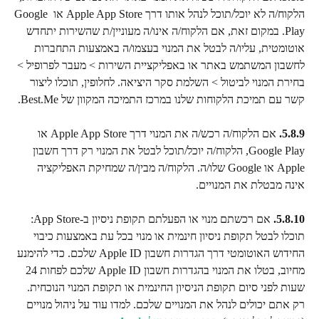
הלקוח/ה לא יוכל/תוכל לנהל אותו דרך Apple App Store או Google 
Play. במקום זאת, אם הלקוח/ה אינו/ה מעוניין/ת שהשירות יתחדש 
אוטומטית, עליו/ה לבטל את המנוי בעצמו/ה באמצעות התחברות 
לחשבון המשתמש באתר או באפליקציית השירות > מעבר לפרופיל > 
בחירת המנוי לביטול > השלמת סקר היציאה. לחלופין, תוכלו ליצור 
קשר עם תמיכת הלקוחות שלנו במרכז התמיכה המקוון של Best.Me.
5.8.9.
 אם הלקוח/ה רכש/ה את המנוי דרך Apple App Store או 
Google Play, הלקוח/ה יוכל/תוכל לבטל את המנוי רק דרך חשבון 
Apple או Google שלו/ה. הלקוח/ה מבין/ה שמחיקת האפליקציה 
אינה מבטלת את המנויים.
5.8.10.
 אם רכשתם מנוי או הפעלתם תקופת ניסיון ב-App Store: 
תוכלו לבטל תקופת ניסיון חינמית או מנוי בכל עת באמצעות כיבוי 
החידוש האוטומטי דרך הגדרות חשבון Apple ID שלכם. כדי להימנע 
מחיוב, בטלו את המנוי בהגדרות חשבון Apple ID שלכם לפחות 24 
שעות לפני סיום תקופת הניסיון החינמית או תקופת המנוי הנוכחית. 
רק אתם יכולים לנהל את המנויים שלכם. למדו עוד על ניהול מנויים 