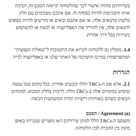
בשירותים מהווה אישור לכך שהלקוח/ה קרא/ה הסכם זה, הבין/ה 
אותו והסכים/ה להיות כפוף/ה לו. אם אינכם מסכימים עם חלק 
כלשהו מתנאים אלה, או אם אינכם זכאים או מורשים להיות כפופים 
לתנאים אלה, אין להוריד את האפליקציה או לגשת או להשתמש 
בשירות בכל דרך אחרת.
1.4.
 מומלץ גם ללקוח/ה לקרוא את התשובות ל"שאלות הנפוצות" 
המתפרסמות במרכז התמיכה של האתר שלנו או באפליקציה לנייד.
הגדרות
2.1.
 אלא אם ה-T&Cs הללו קובעים אחרת, בכל מקום שבו נעשה 
שימוש במונחים אלה ב-T&Cs הללו, לרבות בחלק המבוא, למונחים 
הבאים כשהם באותיות רישיות תהיה המשמעות הבאה:
(a) Agreement / הסכם
משמעו ה-T&Cs הללו למתן שירותים ו/או מוצרים שנכרתו באופן 
מקוון בין החברה לבין הלקוח/ה.