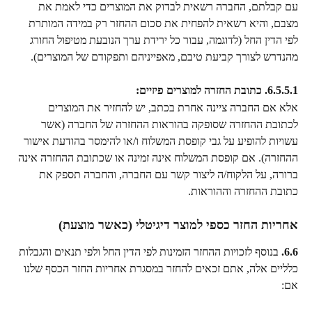
עם קבלתם, החברה רשאית לבדוק את המוצרים כדי לאמת את 
מצבם, והיא רשאית להפחית את סכום ההחזר רק במידה המותרת 
לפי הדין החל (לדוגמה, עבור כל ירידת ערך הנובעת מטיפול החורג 
מהנדרש לצורך קביעת טיבם, מאפייניהם ותפקודם של המוצרים).
6.5.5.1. כתובת החזרה למוצרים פיזיים:
אלא אם החברה ציינה אחרת בכתב, יש להחזיר את המוצרים 
לכתובת ההחזרה שסופקה בהוראות ההחזרה של החברה (אשר 
עשויות להופיע על גבי קופסת המשלוח ו/או להימסר בהודעת אישור 
ההחזרה). אם קופסת המשלוח אינה זמינה או שכתובת ההחזרה אינה 
ברורה, על הלקוח/ה ליצור קשר עם החברה, והחברה תספק את 
כתובת ההחזרה וההוראות.
אחריות החזר כספי למוצר דיגיטלי (כאשר מוצעת)
6.6.
 בנוסף לזכויות ההחזר הזמינות לפי הדין החל ולפי תנאים והגבלות 
כלליים אלה, אתם זכאים להחזר במסגרת אחריות החזר הכסף שלנו 
אם: