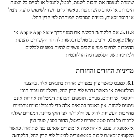
שומרת לעצמה את הזכות לשנות, לבטל, להגביל או לסיים כל הצעת 
היכרות, או לסרב להשתתפות כאשר קיים חשד לשימוש לרעה, ניצול 
או חוסר זכאות, במידה המרבית המותרת לפי הדין החל.
5.11.8.
 אם הלקוח/ה רכש/ה את המנוי דרך Apple App Store או 
Google Play, חיובים, ביטולים ובקשות להחזר הקשורים להצעת 
ההיכרות ולחיובי מנוי עוקבים עשויים להיות כפופים לכללים 
ולמדיניות של הפלטפורמה הרלוונטית.
מדיניות החזרים והחזרות
6.1.
 למעט כאשר צוין במפורש אחרת בתנאים אלה, בהצעה 
הרלוונטית או כאשר נדרש לפי הדין החל, תשלומים עבור תוכן 
דיגיטלי, שירותים, מנויים, תוספים ותכונות דיגיטליות אחרות אינם 
ניתנים להחזר. אין באמור בתנאים אלה כדי להגביל זכויות צרכניות 
מחייבות העשויות לחול על הלקוח/ה לפי חוקי מדינת המגורים שלו/ה, 
לרבות כל זכות סטטוטורית לביטול, החזר כספי, סעד בגין 
אי-אספקה, פגם, אי-התאמה או מוצרים שאינם כפי שתוארו. כאשר 
הלקוח/ה זכאי/ת לזכות סטטוטורית לביטול לפי הדין החל, הלקוח/ה 