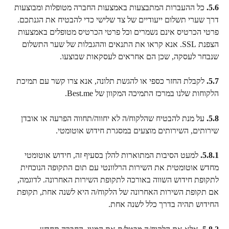
5.6.
 כל ההעברות המתבצעות באמצעות החברה מטופלות ומבוצעות 
דרך שערי תשלום ייעודיים של צד שלישי כדי להבטיח את הגנתכם. 
פרטי הכרטיס אינם נשמרים וכל פרטי הכרטיס מטופלים באמצעות 
הצפנת SSL. אנא קראו את התנאים וההגבלות של שער התשלום 
שנבחר לעסקה, שכן הם אחראים לעסקאות שבוצעו.
5.7.
 לקבלת החזר כספי או להגשת תלונה, אנא צרו קשר עם תמיכת 
הלקוחות שלנו במרכז התמיכה המקוון של Best.me.
5.8.
 על מנת להבטיח שהלקוח/ה לא יחווה/תחווה הפרעה או אובדן 
שירותים, השירותים מוצעים במסגרת חידוש אוטומטי.
5.8.1.
 למעט הסיבות המתוארות להלן בסעיף זה, חידוש אוטומטי 
מחדש אוטומטית את השירות הרלוונטי עם תום התקופה הנוכחית 
לתקופת חידוש השווה באורכה לתקופת השירות האחרונה. לדוגמה, 
אם תקופת השירות האחרונה של הלקוח/ה היא לשנה אחת, תקופת 
החידוש תהיה בדרך כלל לשנה אחת.