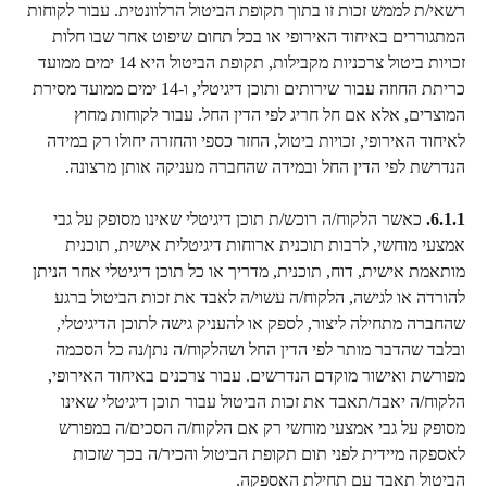
רשאי/ת לממש זכות זו בתוך תקופת הביטול הרלוונטית. עבור לקוחות 
המתגוררים באיחוד האירופי או בכל תחום שיפוט אחר שבו חלות 
זכויות ביטול צרכניות מקבילות, תקופת הביטול היא 14 ימים ממועד 
כריתת החוזה עבור שירותים ותוכן דיגיטלי, ו-14 ימים ממועד מסירת 
המוצרים, אלא אם חל חריג לפי הדין החל. עבור לקוחות מחוץ 
לאיחוד האירופי, זכויות ביטול, החזר כספי והחזרה יחולו רק במידה 
הנדרשת לפי הדין החל ובמידה שהחברה מעניקה אותן מרצונה.
6.1.1.
 כאשר הלקוח/ה רוכש/ת תוכן דיגיטלי שאינו מסופק על גבי 
אמצעי מוחשי, לרבות תוכנית ארוחות דיגיטלית אישית, תוכנית 
מותאמת אישית, דוח, תוכנית, מדריך או כל תוכן דיגיטלי אחר הניתן 
להורדה או לגישה, הלקוח/ה עשוי/ה לאבד את זכות הביטול ברגע 
שהחברה מתחילה ליצור, לספק או להעניק גישה לתוכן הדיגיטלי, 
ובלבד שהדבר מותר לפי הדין החל ושהלקוח/ה נתן/נה כל הסכמה 
מפורשת ואישור מוקדם הנדרשים. עבור צרכנים באיחוד האירופי, 
הלקוח/ה יאבד/תאבד את זכות הביטול עבור תוכן דיגיטלי שאינו 
מסופק על גבי אמצעי מוחשי רק אם הלקוח/ה הסכים/ה במפורש 
לאספקה מיידית לפני תום תקופת הביטול והכיר/ה בכך שזכות 
הביטול תאבד עם תחילת האספקה.