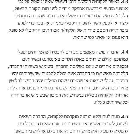
4.3.
 כאשר הלקוח/ה רוכש/ת תוכן דיגיטלי שאינו מסופק על גבי 
אמצעי מוחשי ומבקש/ת אספקה מיידית לפני תום תקופת הביטול, 
הלקוח/ה מאשר/ת כי זכות הביטול תאבד ברגע שהחברה תתחיל 
ליצור או לספק גישה לתוכן הדיגיטלי כאמור. אין בכך כדי לפגוע 
בזכויותיו/ה הסטטוטוריות של הלקוח/ה אם התוכן הדיגיטלי לא סופק, 
הוא פגום או שאינו כפי שתואר.
4.4.
 החברה עושה מאמצים סבירים להבטיח שהשירותים יפעלו 
כמתוכנן, אולם שירותים כאלה תלויים באינטרנט ובשירותים 
ובספקים אחרים שאינם בשליטת החברה. בשימוש בשירותי החברה, 
הלקוח/ה מאשר/ת כי החברה אינה יכולה להבטיח שהשירותים יהיו 
רציפים, נטולי שגיאות או שהמידע שהם מכילים יהיה חופשי לחלוטין 
מווירוסים, האקרים, חדירות, זמני השבתה בלתי מתוכננים או תקלות 
אחרות. הלקוח/ה נוטל/ת במפורש את הסיכון שבשימוש או בהורדה 
של שירותים כאלה.
4.5.
 מעת לעת וללא הודעה מוקדמת ללקוח/ה, החברה רשאית 
לשנות, להרחיב ולשפר את השירותים. אנו רשאים גם, בכל עת, 
להפסיק להפעיל חלק מהשירותים או את כולם או להשבית באופן 