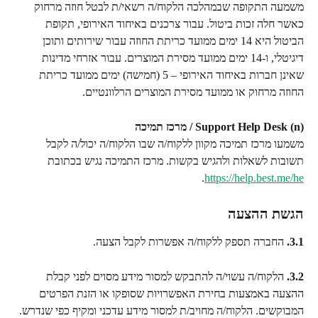
משמעה התקופה שבמהלכה הלקוח/ה רשאי/ת לבטל חוזה מרחוק 
כאשר חלה זכות ביטול. עבור צרכנים באיחוד האירופי, תקופת 
הביטול היא 14 ימים ממועד כריתת החוזה עבור שירותים ותוכן 
דיגיטלי, ו-14 ימים ממועד מסירת המוצרים. עבור אזרחי מדינות 
שאינן חברות באיחוד האירופי – 5 (חמישה) ימים ממועד כריתת 
החוזה מרחוק או ממועד מסירת המוצרים הרלוונטיים.
(n) Support Help Desk / מרכז תמיכה
משמעו מרכז תמיכה מקוון ללקוח/ה שבו הלקוח/ה יכול/ה לקבל 
תשובות לשאלות ולהגיש בקשות. מרכז התמיכה נגיש בכתובת 
.
https://help.best.me/he
הגשת ההצעה
3.1.
 החברה תספק ללקוח/ה אפשרות לקבל הצעה.
3.2.
 הלקוח/ה עשוי/ה להתבקש למסור מידע מסוים לפני קבלת 
ההצעה באמצעות בחירת האפשרויות שסופקו או הזנת הפרטים 
המבוקשים. הלקוח/ה מחויב/ת למסור מידע עדכני ומקיף כפי שנדרש.