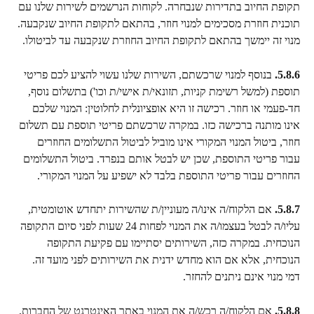
תקופת החיוב בתדירות שנבחרה. לקוחות הנרשמים לשירות שלנו עם 
תוכנית חוזרת מסכימים למנוי חוזר, בהתאם לתקופת החיוב שנקבעה. 
מנוי זה יימשך בהתאם לתקופת החיוב החוזרת שנקבעה עד לביטולו.
5.8.6.
 בנוסף למנוי שרכשתם, השירות שלנו עשוי להציע לכם פריטי 
תוספת (למשל רשימת קניות, תזונאי/ת אישי/ת וכו') בתשלום נוסף, 
חד-פעמי או חוזר. רכישה זו היא אופציונלית לחלוטין: המנוי שלכם 
אינו מותנה ברכישה כזו. במקרה שרכשתם פריטי תוספת עם תשלום 
חוזר, ביטול המנוי המקורי אינו מוביל לביטול התשלומים החוזרים 
עבור פריטי התוספת, שכן יש לבטל אותם בנפרד. ביטול התשלומים 
החוזרים עבור פריטי התוספת בלבד לא ישפיע על המנוי המקורי.
5.8.7.
 אם הלקוח/ה אינו/ה מעוניין/ת שהשירות יתחדש אוטומטית, 
עליו/ה לבטל בעצמו/ה את המנוי לפחות 24 שעות לפני סיום התקופה 
הנוכחית. במקרה כזה, השירותים יסתיימו עם פקיעת התקופה 
הנוכחית, אלא אם הוא מחדש ידנית את השירותים לפני מועד זה. 
דמי מנוי אינם ניתנים להחזר.
5.8.8.
 אם הלקוח/ה רכש/ה את המנוי באתר האינטרנט של החברות, 