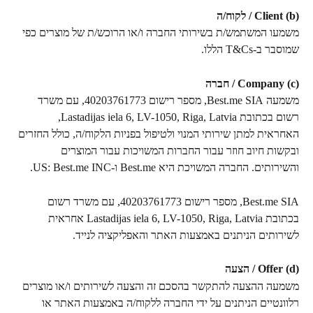
(b) Client / לקוח/ה
משמעו המשתמש/ת בשירותי החברה ו/או הרוכש/ת של מוצרים כפי 
שמוסבר ב-T&Cs הללו.
(c) Company / חברה
משמעה Best.me SIA, מספר רישום 40203761773, עם משרד 
רשום בכתובת Lastadijas iela 6, LV-1050, Riga, Latvia, 
האחראית למתן שירותי המנוי ולטיפול בפניות הלקוח/ה, כולל החזרים 
ובקשות חיוב חוזר עבור החברות המשויכות עבור המוצרים 
והשירותים. החברה המשויכת היא Best.me ו-US: Best.me INC.
Best.me SIA, מספר רישום 40203761773, עם משרד רשום 
בכתובת Lastadijas iela 6, LV-1050, Riga, Latvia אחראית 
לשירותים הניתנים באמצעות האתר והאפליקציה לנייד.
(d) Offer / הצעה
משמעה ההצעה להתקשר בהסכם זה והצעה לשירותים ו/או מוצרים 
רלוונטיים הניתנים על ידי החברה ללקוח/ה באמצעות האתר או 