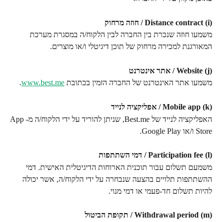
(i) Distance contract / חוזה מרחוק
משמעו חוזה שנכרת בין החברה לבין הלקוח/ה במסגרת מערכת 
המאורגנת למכירה מרחוק של תוכן דיגיטלי ו/או מוצרים.
(j) Website / אתר אינטרנט
משמעו אתר האינטרנט של החברה הזמין בכתובת 
www.best.me
.
(k) Mobile app / אפליקציה לנייד
האפליקציה לנייד של Best.me, שניתן להוריד על ידי הלקוח/ה מ-App 
Store ו/או Google Play.
(l) Participation fee / דמי השתתפות
משמעם תשלום עבור תוכנית הארוחות הדיגיטלית האישית. דמי 
ההשתתפות תלויים בהצעה שנבחרה על ידי הלקוח/ה, אשר יכולה 
להיות תשלום חד-פעמי או דמי מנוי.
(m) Withdrawal period / תקופת הביטול