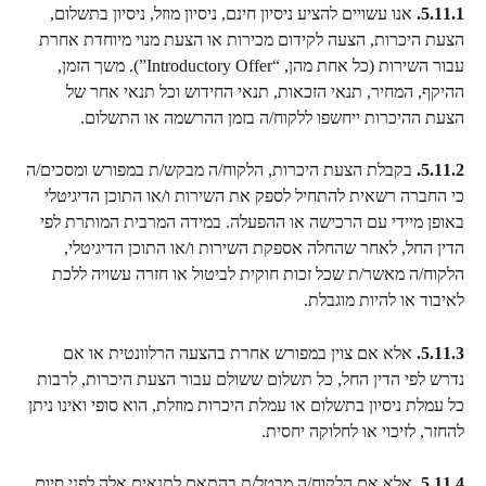
5.11.1.
 אנו עשויים להציע ניסיון חינם, ניסיון מוזל, ניסיון בתשלום, 
הצעת היכרות, הצעה לקידום מכירות או הצעת מנוי מיוחדת אחרת 
עבור השירות (כל אחת מהן, “Introductory Offer”). משך הזמן, 
ההיקף, המחיר, תנאי הזכאות, תנאי החידוש וכל תנאי אחר של 
הצעת ההיכרות ייחשפו ללקוח/ה בזמן ההרשמה או התשלום.
5.11.2.
 בקבלת הצעת היכרות, הלקוח/ה מבקש/ת במפורש ומסכים/ה 
כי החברה רשאית להתחיל לספק את השירות ו/או התוכן הדיגיטלי 
באופן מיידי עם הרכישה או ההפעלה. במידה המרבית המותרת לפי 
הדין החל, לאחר שהחלה אספקת השירות ו/או התוכן הדיגיטלי, 
הלקוח/ה מאשר/ת שכל זכות חוקית לביטול או חזרה עשויה ללכת 
לאיבוד או להיות מוגבלת.
5.11.3.
 אלא אם צוין במפורש אחרת בהצעה הרלוונטית או אם 
נדרש לפי הדין החל, כל תשלום ששולם עבור הצעת היכרות, לרבות 
כל עמלת ניסיון בתשלום או עמלת היכרות מוזלת, הוא סופי ואינו ניתן 
להחזר, לזיכוי או לחלוקה יחסית.
5.11.4.
 אלא אם הלקוח/ה מבטל/ת בהתאם לתנאים אלה לפני סיום 