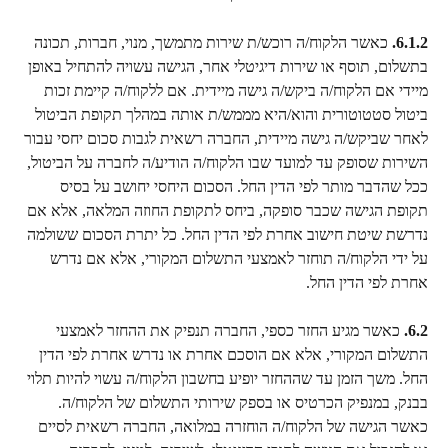
6.1.2.
 כאשר הלקוח/ה רוכש/ת שירות מתמשך, מנוי, חברות, תכונה 
בתשלום, תוסף או שירות דיגיטלי אחר, הגישה עשויה להתחיל באופן 
מיידי אם הלקוח/ה ביקש/ה גישה מיידית. אם ללקוח/ה קיימת זכות 
ביטול סטטוטורית והוא/היא מממש/ת אותה במהלך תקופת הביטול 
לאחר שביקש/ה גישה מיידית, החברה רשאית לגבות סכום יחסי עבור 
השירות שסופק עד למועד שבו הלקוח/ה הודיע/ה לחברה על הביטול, 
ככל שהדבר מותר לפי הדין החל. הסכום היחסי יחושב על בסיס 
תקופת הגישה שכבר סופקה, ביחס לתקופת החוזה המלאה, אלא אם 
נדרשת שיטת חישוב אחרת לפי הדין החל. כל יתרת הסכום ששולמה 
על ידי הלקוח/ה תוחזר לאמצעי התשלום המקורי, אלא אם נדרש 
אחרת לפי הדין החל.
6.2.
 כאשר מגיע החזר כספי, החברה תנפיק את ההחזר לאמצעי 
התשלום המקורי, אלא אם הוסכם אחרת או נדרש אחרת לפי הדין 
החל. משך הזמן עד שההחזר יופיע בחשבון הלקוח/ה עשוי להיות תלוי 
בבנק, במנפיק הכרטיס או בספק שירותי התשלום של הלקוח/ה. 
כאשר הגישה של הלקוח/ה הוחזרה במלואה, החברה רשאית לסיים 