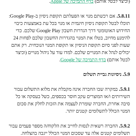
(וכיצד לבטל אותם) 
בדף התמיכה של Apple
.
5.8.11.
 אם רכשתם מנוי או הפעלתם תקופת ניסיון ב-Google Play: 
תוכלו לבטל תקופת ניסיון חינמית או מנוי בכל עת באמצעות כיבוי 
החידוש האוטומטי דרך הגדרות חשבון Google Play שלכם. כדי 
להימנע מחיוב, בטלו את המנוי בהגדרות החשבון שלכם לפחות 24 
שעות לפני סיום תקופת הניסיון או תקופת המנוי הנוכחית. רק אתם 
יכולים לנהל את המנויים שלכם. למדו עוד על ניהול מנויים (וכיצד 
לבטל אותם) 
בדף התמיכה של Google
.
5.9. ניסיונות גביית תשלום
5.9.1.
 במקרה שבו החברה אינה מקבלת את מלוא התשלום עבור 
השירותים ו/או המוצרים עקב חוסר בכספים, כשל בעסקה או כל 
סיבה אחרת, החברה שומרת לעצמה את הזכות לחלק את סכום 
המנוי הכולל לתשלומים קטנים יותר.
5.9.2.
 החברה רשאית לנסות לחייב את הלקוח/ה מספר פעמים עבור 
תשלומים קטנים אלה עד שסכום המנוי הכולל ייגבה בהצלחה.