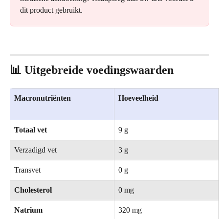
dit product gebruikt.
📊 Uitgebreide voedingswaarden
Macronutriënten
Hoeveelheid
Totaal vet
9 g
Verzadigd vet
3 g
Transvet
0 g
Cholesterol
0 mg
Natrium
320 mg