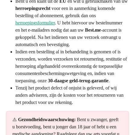
Bent u een klant uit de 
EU
 en wilt u gebruikmaken van uw 
herroepingsrecht
 voor een in aanmerking komende 
bestelling of abonnement, gebruik dan ons 
herroepingsformulier
. U hebt hiervoor uw bestelnummer 
en het e-mailadres nodig dat aan uw 
Best.me
-account is 
gekoppeld. Na het indienen van uw verzoek ontvangt u 
automatisch een bevestiging. 
Indien een bestelling al in behandeling is genomen of is 
verzonden, worden verzoeken tot retournering, restitutie of 
herroeping afgehandeld overeenkomstig de toepasselijke 
consumentenbeschermingswetgeving en, indien van 
toepassing, onze 
30-daagse geld-terug-garantie
.
Tenzij het product defect of onjuist is geleverd, of wij 
anders adviseren, zijn de kosten voor het retourneren van 
het product voor uw rekening.
⚠️ 
Gezondheidswaarschuwing:
 Bent u zwanger, geeft 
u borstvoeding, bent u jonger dan 18 jaar of hebt u een 
medische aandoening? Raadpleeg dan uw arts voordat u 