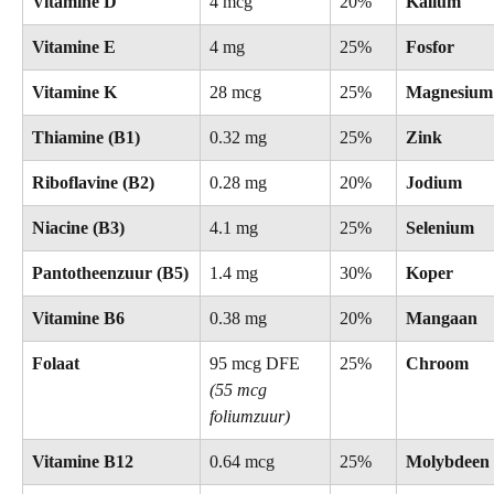
Vitamine D
4 mcg
20%
Kalium
Vitamine E
4 mg
25%
Fosfor
Vitamine K
28 mcg
25%
Magnesium
Thiamine (B1)
0.32 mg
25%
Zink
Riboflavine (B2)
0.28 mg
20%
Jodium
Niacine (B3)
4.1 mg
25%
Selenium
Pantotheenzuur (B5)
1.4 mg
30%
Koper
Vitamine B6
0.38 mg
20%
Mangaan
Folaat
95 mcg DFE 
25%
Chroom
(55 mcg 
foliumzuur)
Vitamine B12
0.64 mcg
25%
Molybdeen