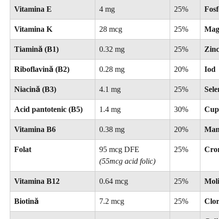
Vitamina E
4 mg
25%
Fosf
Vitamina K
28 mcg
25%
Mag
Tiamină (B1)
0.32 mg
25%
Zin
Riboflavină (B2)
0.28 mg
20%
Iod
Niacină (B3)
4.1 mg
25%
Sele
Acid pantotenic (B5)
1.4 mg
30%
Cup
Vitamina B6
0.38 mg
20%
Man
Folat
95 mcg DFE
25%
Cro
(55mcg acid folic)
Vitamina B12
0.64 mcg
25%
Mol
Biotină
7.2 mcg
25%
Clo