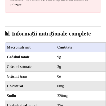
utilizare.
📊 Informații nutriționale complete
Macronutrient
Cantitate
Grăsimi totale
9g
Grăsimi saturate
3g
Grăsimi trans
0g
Colesterol
0mg
Sodiu
320mg
Carbohidrați totali
35g