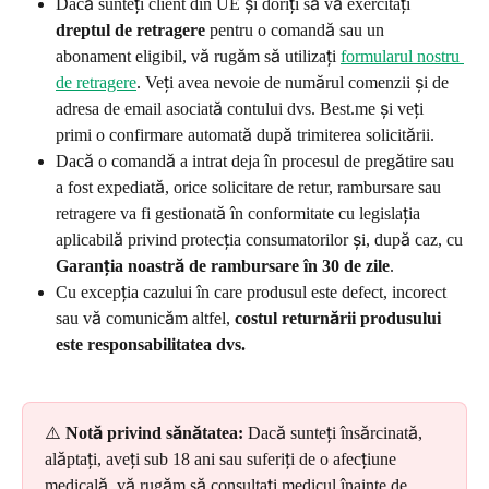
Dacă sunteți client din UE și doriți să vă exercitați 
dreptul de retragere
 pentru o comandă sau un 
abonament eligibil, vă rugăm să utilizați 
formularul nostru 
de retragere
. Veți avea nevoie de numărul comenzii și de 
adresa de email asociată contului dvs. Best.me și veți 
primi o confirmare automată după trimiterea solicitării.
Dacă o comandă a intrat deja în procesul de pregătire sau 
a fost expediată, orice solicitare de retur, rambursare sau 
retragere va fi gestionată în conformitate cu legislația 
aplicabilă privind protecția consumatorilor și, după caz, cu 
Garanția noastră de rambursare în 30 de zile
.
Cu excepția cazului în care produsul este defect, incorect 
sau vă comunicăm altfel, 
costul returnării produsului 
este responsabilitatea dvs.
⚠️ 
Notă privind sănătatea:
 Dacă sunteți însărcinată, 
alăptați, aveți sub 18 ani sau suferiți de o afecțiune 
medicală, vă rugăm să consultați medicul înainte de 