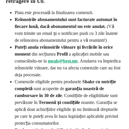
retragere în UE
Plata este procesată la finalizarea comenzii.
Reînnoirile abonamentului sunt facturate automat în 
fiecare lună, dacă abonamentul nu este anulat.
 (Vă 
vom trimite un email și o notificare push cu 3 zile înainte 
de reînnoirea abonamentului pentru a vă reaminti!)
Puteți anula reînnoirile viitoare și livrările în orice 
moment
 din secțiunea 
Profil
 a aplicației mobile sau 
contactându-ne la 
meals@best.me
. Anularea va împiedica 
reînnoirile viitoare, dar nu va afecta comenzile care au fost 
deja procesate.
Comenzile eligibile pentru produsele 
Shake cu nutriție 
completă
 sunt acoperite de 
garanția noastră de 
rambursare în 30 de zile
. Condițiile de eligibilitate sunt 
prevăzute în 
Termenii și condițiile
 noastre. Garanția se 
aplică doar achizițiilor eligibile și nu limitează drepturile 
pe care le puteți avea în baza legislației aplicabile privind 
protecția consumatorilor.