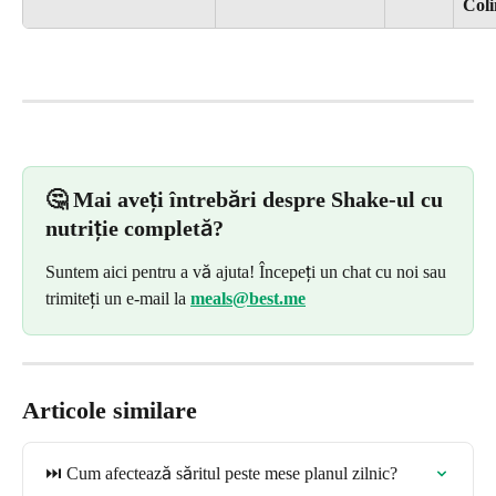
Col
🤔 Mai aveți întrebări despre Shake-ul cu 
nutriție completă?
Suntem aici pentru a vă ajuta! Începeți un chat cu noi sau 
trimiteți un e-mail la
meals@best.me
Articole similare
⏭️ Cum afectează săritul peste mese planul zilnic?