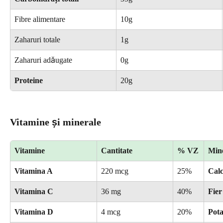
Fibre alimentare
10g
Zaharuri totale
1g
Zaharuri adăugate
0g
Proteine
20g
Vitamine și minerale
Vitamine
Cantitate
% VZ
Min
Vitamina A
220 mcg
25%
Calc
Vitamina C
36 mg
40%
Fier
Vitamina D
4 mcg
20%
Pota